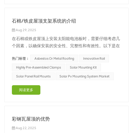
石棉/铁皮屋顶支架系统的介绍
Aug 29, 2025
在石棉或铁皮屋顶上安装太阳能电池板时，需要仔细考虑几
个因素，以确保安装的安全性、完整性和有效性。以下是在
石棉或铁皮屋顶上安装太阳能电池板时需要注意的一些关键
热门标签 :
Asbestos Or Metal Roofing
Innovative Rail
点： 1. **安全注意事项**：石棉屋顶如果受到干扰，会造
成严重的健康风险。与经验丰富的石棉屋顶专业人员合作，
Highly Pre-Assembled Clamps
Solar Mounting Kit
确保安装过程中的安全操作至关重要...
Solar Panel Rail Mounts
Solar Pv Mounting System Market
阅读更多
彩钢瓦屋顶的优势
Aug 22, 2025