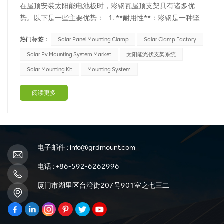
在屋顶安装太阳能电池板时，彩钢瓦屋顶支架具有诸多优
势。以下是一些主要优势： 1. **耐用性**：彩钢是一种坚
固耐用的材料，能够承受恶劣的天气条件，包括雨水、冰
热门标签 :
Solar Panel Mounting Clamp
Solar Clamp Factory
雹、雪和强风。这种耐用性可确保您的太阳能电池板安装长
期保持安全稳定。 2. **耐腐蚀性**：彩钢具有耐腐蚀性，
Solar Pv Mounting System Market
太阳能光伏支架系统
是太阳能电池板安装等户外应用的...
Solar Mounting Kit
Mounting System
阅读更多
电子邮件 :
info@grdmount.com
电话 :
+86-592-6262996
厦门市湖里区台湾街207号901室之七三二