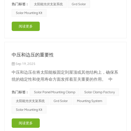
热门标签 :
太阳能光伏支架系统
Grd Solar
换，具有结构简单、响应迅速、部署灵活的优势。 在光热发
电过程中，光能并不是直接转化为电能，而是通过了热能的
Solar Mounting Kit
中介。首先利用反射镜，将...
阅读更多
中压和边压的重要性
Sep 19, 2025
中压和边压在将太阳能板固定到屋顶或其他结构上，确保系
统的稳定性和使用寿命方面发挥着至关重要的作用。 中
压：默默无闻的英雄 中压是太阳能板安装过程中的无名英
热门标签 :
Solar Panel Mounting Clamp
Solar Clamp Factory
雄。这些部件负责沿太阳能板的宽度方向（通常位于中间部
分）进行固定。中压有各种形状和尺寸，以适应不同的太阳
太阳能光伏支架系统
Grd Solar
Mounting System
能板尺寸和屋顶类型。它们旨在将...
Solar Mounting Kit
阅读更多