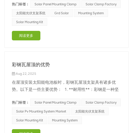
热门标签 :
Solar Panel Mounting Clamp
Solar Clamp Factory
雄。这些部件负责沿太阳能板的宽度方向（通常位于中间部
分）进行固定。中压有各种形状和尺寸，以适应不同的太阳
太阳能光伏支架系统
Grd Solar
Mounting System
能板尺寸和屋顶类型。它们旨在将...
Solar Mounting Kit
阅读更多
彩钢瓦屋顶的优势
Aug 22, 2025
在屋顶安装太阳能电池板时，彩钢瓦屋顶支架具有诸多优
势。以下是一些主要优势： 1. **耐用性**：彩钢是一种坚
固耐用的材料，能够承受恶劣的天气条件，包括雨水、冰
热门标签 :
Solar Panel Mounting Clamp
Solar Clamp Factory
雹、雪和强风。这种耐用性可确保您的太阳能电池板安装长
期保持安全稳定。 2. **耐腐蚀性**：彩钢具有耐腐蚀性，
Solar Pv Mounting System Market
太阳能光伏支架系统
是太阳能电池板安装等户外应用的...
Solar Mounting Kit
Mounting System