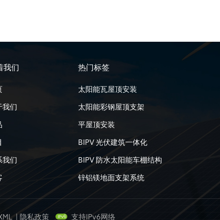
着我们
热门标签
页
太阳能瓦屋顶安装
于我们
太阳能彩钢屋顶支架
品
平屋顶安装
目
BIPV 光伏建筑一体化
系我们
BIPV 防水太阳能车棚结构
客
锌铝镁地面支架系统
XML
|
隐私政策
支持IPv6网络