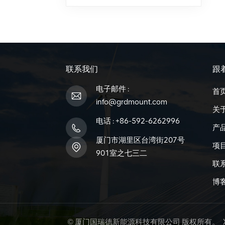
联系我们
跟
电子邮件 :
首
info@grdmount.com
关
电话 :
+86-592-6262996
产
厦门市湖里区台湾街207号
项
901室之七三二
联
博
© 厦门国瑞德新能源科技有限公司 版权所有。