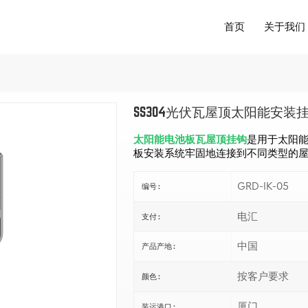
首页
关于我们
SS304光伏瓦屋顶太阳能安装
太阳能电池板瓦屋顶挂钩
是用于太阳
板安装系统牢固地连接到不同类型的
GRD-IK-05
编号 :
电汇
支付 :
中国
产品产地 :
按客户要求
颜色 :
厦门
装运港口 :