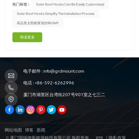
热门标签 :
Solar Roof Hooks Can Be Easily Customized
关重要的作用。太阳能屋顶挂钩已成为一种流行的选择，为
成功的太阳能安装提供了一系列优势。在这篇博文中，我们
Solar Roof Hooks Simplify The Installation Process
将探讨太阳能屋顶挂钩的主要优势及其对最...
高品质太阳能屋顶挂钩ufeff
阅读更多
电子邮件 :
info@grdmount.com
电话 :
+86-592-6262996
厦门市湖里区台湾街207号901室之七三二
网站地图
博客
新闻
© 厦门国瑞德新能源科技有限公司 版权所有。
XML
|
隐私政策