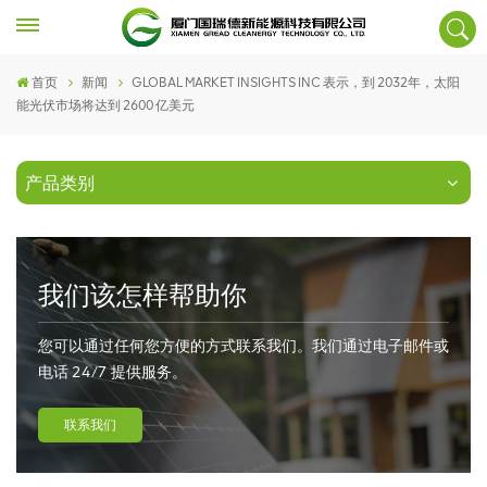
首页
新闻
GLOBAL MARKET INSIGHTS INC 表示，到 2032年，太阳
能光伏市场将达到 2600 亿美元
产品类别
我们该怎样帮助你
您可以通过任何您方便的方式联系我们。我们通过电子邮件或
电话 24/7 提供服务。
联系我们