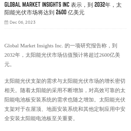
GLOBAL MARKET INSIGHTS INC 表示，到 2032年，太
阳能光伏市场将达到 2600 亿美元
Dec 06, 2023
Global Market Insights Inc. 的一项研究报告称，到
2032年，太阳能光伏市场估值预计将超过2600亿美
元。
太阳能光伏支架的需求与太阳能光伏市场的增长密切
相关。随着太阳能的采用不断增加，对高效可靠的太
阳能电池板安装系统的需求也随之增加。太阳能光伏
支架对于在屋顶、地面安装系统和其他定制应用中安
全安装太阳能电池板至关重要。