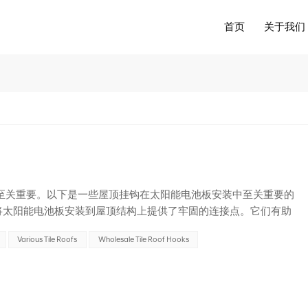
首页
关于我们
至关重要。以下是一些屋顶挂钩在太阳能电池板安装中至关重要的
钩为将太阳能电池板安装到屋顶结构上提供了牢固的连接点。它们有助
稳定性并防止屋顶损坏。 2. **耐候性**：屋顶挂钩的设...
Various Tile Roofs
Wholesale Tile Roof Hooks