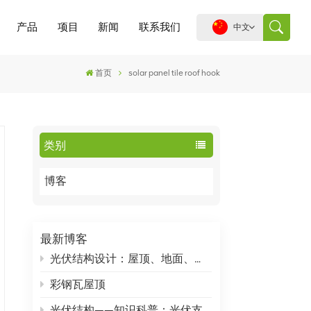
产品
项目
新闻
联系我们
中文
首页
solar panel tile roof hook
English
español
类别
português
博客
العربية
中文
最新博客
光伏结构设计：屋顶、地面、杆柱光伏支架怎么设计？
彩钢瓦屋顶
光伏结构——知识科普：光伏支架