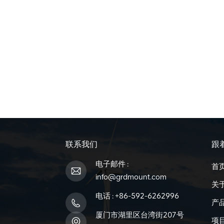
联系我们
跟
电子邮件 :
首
info@grdmount.com
关
电话 :
+86-592-6262996
产
厦门市湖里区台湾街207号
项