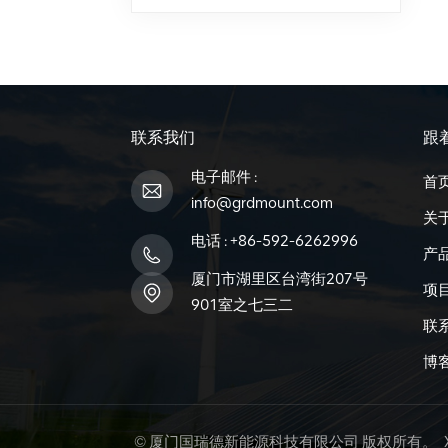
联系我们
跟
电子邮件 :
首
info@grdmount.com
关
电话 :
+86-592-6262996
产
厦门市湖里区台湾街207号
项
901室之七三二
联
博
© 厦门国瑞德新能源科技有限公司 版权所有。