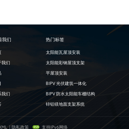
着我们
热门标签
页
太阳能瓦屋顶安装
于我们
太阳能彩钢屋顶支架
品
平屋顶安装
目
BIPV 光伏建筑一体化
系我们
BIPV 防水太阳能车棚结构
客
锌铝镁地面支架系统
XML
|
隐私政策
支持IPv6网络