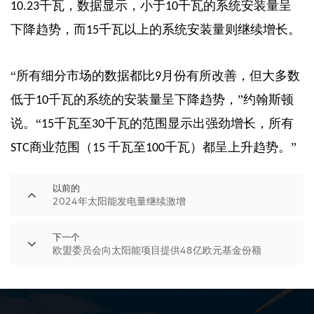
千瓦，数据显示，小于
千瓦的系统安装量呈
10.23
10
下降趋势，而
千瓦以上的系统安装量则继续增长。
15
“所有细分市场的数据都比
月份有所改善，但大多数
9
低于
千瓦的系统的安装量呈下降趋势，”约翰斯顿
10
说。“
千瓦至
千瓦的范围显示出强劲增长，所有
15
30
商业范围（
千瓦至
千瓦）都呈上升趋势。”
STC
15
100
以前的
2024年太阳能发电量继续激增
下一个
欧盟委员会向太阳能项目提供48亿欧元基金份额