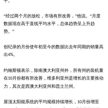
平。
“经过两个月的放松，市场有所改善，”他说。“月度
数据现在高于直线平均水平，总体趋势呈上升趋
势。”
创纪录的月份使年初至今的数据比去年同期的销量高
出
。
4%
约翰斯顿表示，除南澳大利亚州外，所有州的装机量
在
月份都有所改善，维多利亚州是增长的主要推动
10
力，其次是西澳大利亚州和昆士兰州。
屋顶太阳能系统的平均规模持续增长，
月份增至
10