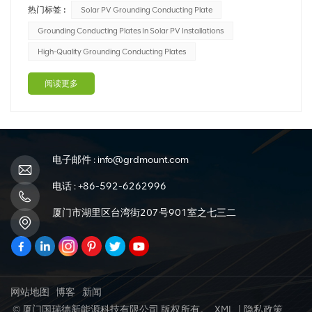
热门标签 :
Solar PV Grounding Conducting Plate
这样一个组件。在这篇博文中，我们将探讨接地导电板在太
阳能光伏装置中的重要性，以及它们在安全性、性能和系统
Grounding Conducting Plates In Solar PV Installations
寿命方面带来的好处。 1....
High-Quality Grounding Conducting Plates
阅读更多
电子邮件 :
info@grdmount.com
电话 :
+86-592-6262996
厦门市湖里区台湾街207号901室之七三二
网站地图
博客
新闻
© 厦门国瑞德新能源科技有限公司 版权所有。
XML
|
隐私政策