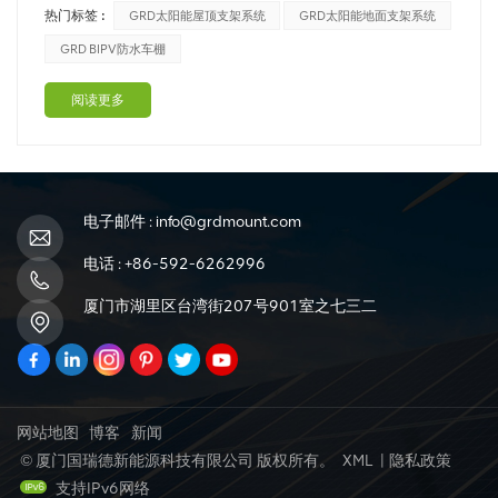
热门标签 :
GRD太阳能屋顶支架系统
GRD太阳能地面支架系统
到位，并作为太阳能模块的支撑结构。太阳能支架系统通常
由钢或铝支架制成，可在风、雪和霜冻的极端负荷下将太阳
GRD BIPV防水车棚
能电池板固定到位。 国瑞德屋...
阅读更多
电子邮件 :
info@grdmount.com
电话 :
+86-592-6262996
厦门市湖里区台湾街207号901室之七三二
网站地图
博客
新闻
© 厦门国瑞德新能源科技有限公司 版权所有。
XML
|
隐私政策
支持IPv6网络