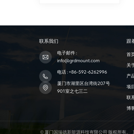
联系我们
跟
电子邮件 :
首
info@grdmount.com
关
电话 :
+86-592-6262996
产
厦门市湖里区台湾街207号
项
901室之七三二
联
博
© 厦门国瑞德新能源科技有限公司 版权所有。