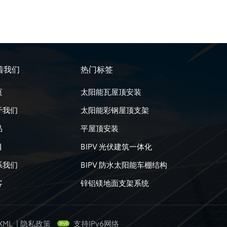
着我们
热门标签
页
太阳能瓦屋顶安装
于我们
太阳能彩钢屋顶支架
品
平屋顶安装
目
BIPV 光伏建筑一体化
系我们
BIPV 防水太阳能车棚结构
客
锌铝镁地面支架系统
XML
|
隐私政策
支持IPv6网络