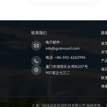
联系我们
跟
电子邮件 :
首
info@grdmount.com
关
电话 :
+86-592-6262996
产
厦门市湖里区台湾街207号
项
901室之七三二
联
博
© 厦门国瑞德新能源科技有限公司 版权所有。