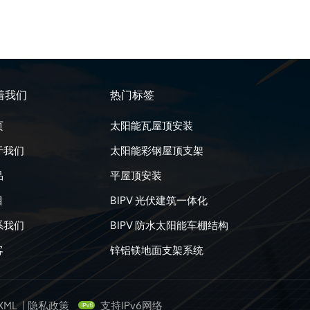
着我们
热门标签
页
太阳能瓦屋顶安装
于我们
太阳能彩钢屋顶支架
品
平屋顶安装
目
BIPV 光伏建筑一体化
系我们
BIPV 防水太阳能车棚结构
客
锌铝镁地面支架系统
XML
|
隐私政策
支持IPv6网络