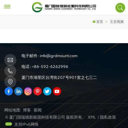
首页
主页视频
电子邮件 :
info@grdmount.com
电话 :
+86-592-6262996
厦门市湖里区台湾街207号901室之七三二
网站地图
博客
新闻
© 厦门国瑞德新能源科技有限公司 版权所有。
XML
|
隐私政策
支持IPv6网络